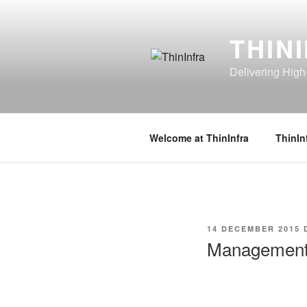
Ga
naar
THIN
de
inhoud
Delivering High
Welcome at ThinInfra
ThinIn
GEPLAATST
14 DECEMBER 2015
OP
Managemen