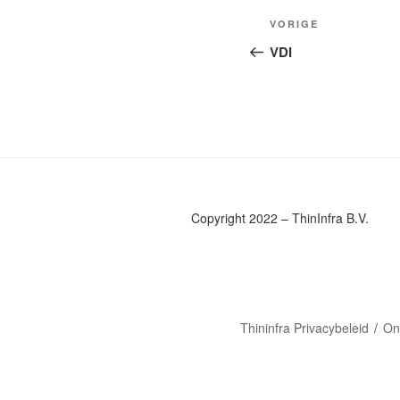
Bericht
Vorig
VORIGE
navigatie
bericht
VDI
Copyright 2022 – ThinInfra B.V.
Thininfra Privacybeleid
On